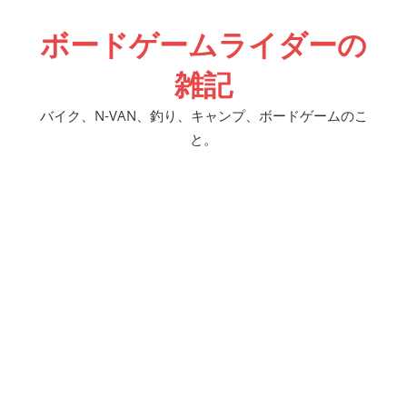
コ
ボードゲームライダーの
ン
テ
雑記
ン
ツ
バイク、N-VAN、釣り、キャンプ、ボードゲームのこ
へ
と。
ス
キ
ッ
プ