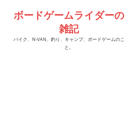
コ
ボードゲームライダーの
ン
テ
雑記
ン
ツ
バイク、N-VAN、釣り、キャンプ、ボードゲームのこ
へ
と。
ス
キ
ッ
プ