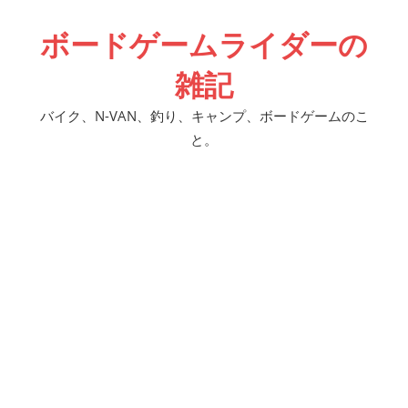
コ
ボードゲームライダーの
ン
テ
雑記
ン
ツ
バイク、N-VAN、釣り、キャンプ、ボードゲームのこ
へ
と。
ス
キ
ッ
プ