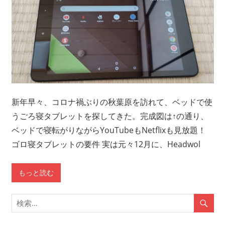
新年早々、コロナ禍ぶりの秋葉原を訪れて、ベッドで使
うごろ寝タブレットを探してきた。完成図は↑の通り、
ベッドで寝転がりながらYouTubeもNetflixも見放題！
ゴロ寝タブレットの要件 実は元々12月に、Headwol
もっと読む