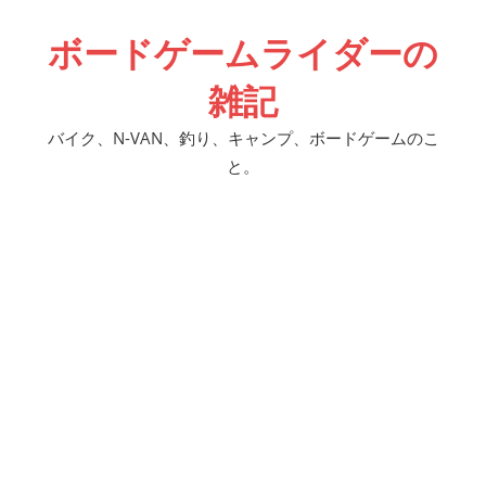
コ
ボードゲームライダーの
ン
テ
雑記
ン
ツ
バイク、N-VAN、釣り、キャンプ、ボードゲームのこ
へ
と。
ス
キ
ッ
プ