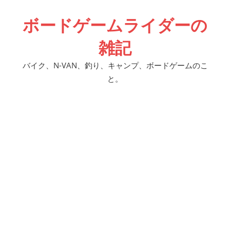
コ
ボードゲームライダーの
ン
テ
雑記
ン
ツ
バイク、N-VAN、釣り、キャンプ、ボードゲームのこ
へ
と。
ス
キ
ッ
プ