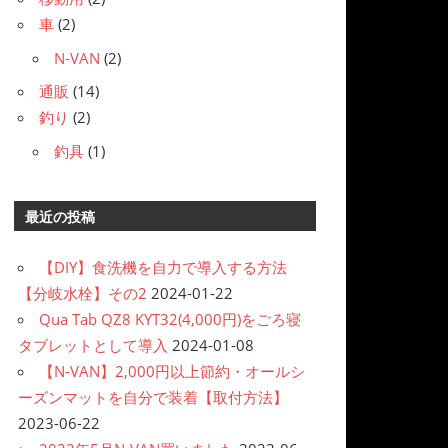
車
(2)
N-VAN
(2)
通販
(14)
釣り
(2)
釣具
(1)
最近の投稿
【DIY】食洗機を自力で導入する方法
【分岐水栓】その2
2024-01-22
Qua Tab QZ8 KYT32(4,000円)をごろ寝
タブレットとして導入
2024-01-08
【N-VAN】2,000円以上節約・オールシ
ーズンマットを自分で装着【取付方法】
2023-06-22