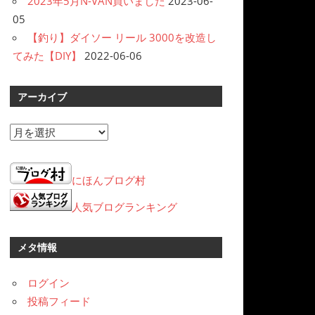
2023年5月N-VAN買いました
2023-06-
05
【釣り】ダイソー リール 3000を改造し
てみた【DIY】
2022-06-06
アーカイブ
ア
ー
カ
にほんブログ村
イ
ブ
人気ブログランキング
メタ情報
ログイン
投稿フィード