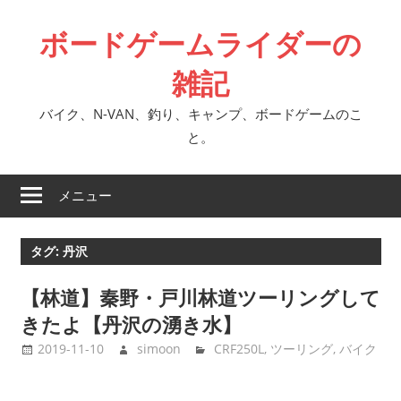
コ
ボードゲームライダーの
ン
テ
雑記
ン
ツ
バイク、N-VAN、釣り、キャンプ、ボードゲームのこ
へ
と。
ス
キ
メニュー
ッ
プ
タグ:
丹沢
【林道】秦野・戸川林道ツーリングして
きたよ【丹沢の湧き水】
2019-11-10
simoon
CRF250L
,
ツーリング
,
バイク