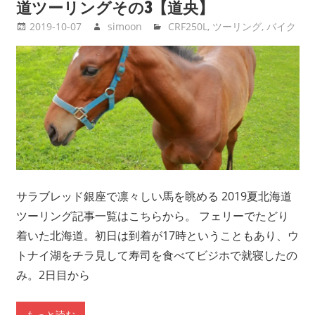
道ツーリングその3【道央】
2019-10-07
simoon
CRF250L
,
ツーリング
,
バイク
サラブレッド銀座で凛々しい馬を眺める 2019夏北海道
ツーリング記事一覧はこちらから。 フェリーでたどり
着いた北海道。初日は到着が17時ということもあり、ウ
トナイ湖をチラ見して寿司を食べてビジホで就寝したの
み。2日目から
もっと読む