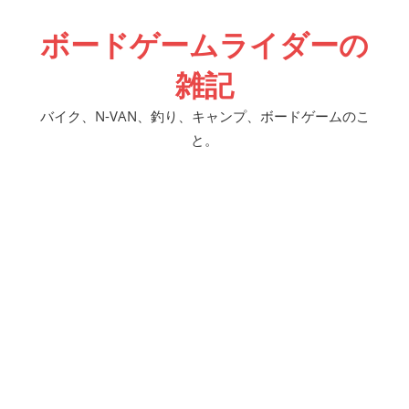
コ
ボードゲームライダーの
ン
テ
雑記
ン
ツ
バイク、N-VAN、釣り、キャンプ、ボードゲームのこ
へ
と。
ス
キ
ッ
プ