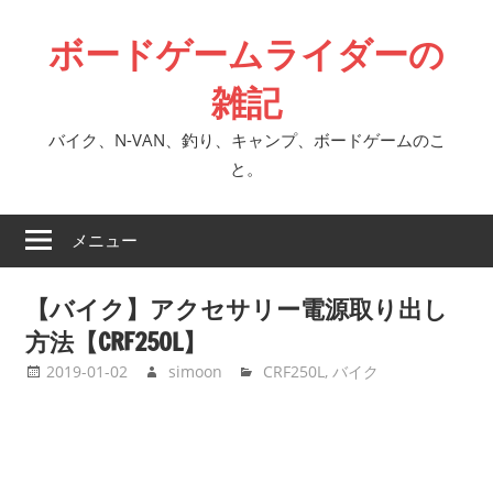
コ
ボードゲームライダーの
ン
テ
雑記
ン
ツ
バイク、N-VAN、釣り、キャンプ、ボードゲームのこ
へ
と。
ス
キ
メニュー
ッ
プ
【バイク】アクセサリー電源取り出し
方法【CRF250L】
2019-01-02
simoon
CRF250L
,
バイク