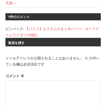
稿
の
記
天国
ナ
記
事:
事:
1件のコメント
ビ
ゲ
ピンバック:
【バイク】カスタムのまとめページ - ボードゲ
ームライダーの雑記
ー
返信を残す
シ
ョ
メールアドレスが公開されることはありません。
※
が付い
ン
ている欄は必須項目です
コメント
※