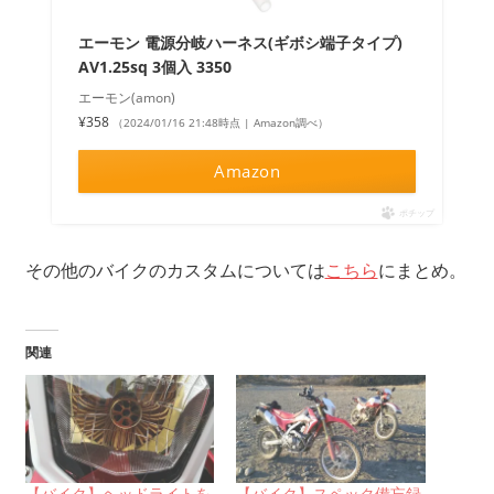
エーモン 電源分岐ハーネス(ギボシ端子タイプ)
AV1.25sq 3個入 3350
エーモン(amon)
¥358
（2024/01/16 21:48時点 | Amazon調べ）
Amazon
ポチップ
その他のバイクのカスタムについては
こちら
にまとめ。
関連
【バイク】ヘッドライトを
【バイク】スペック備忘録