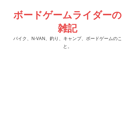
コ
ボードゲームライダーの
ン
テ
雑記
ン
ツ
バイク、N-VAN、釣り、キャンプ、ボードゲームのこ
へ
と。
ス
キ
ッ
プ