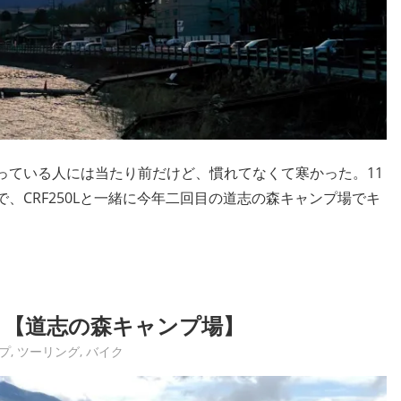
知っている人には当たり前だけど、慣れてなくて寒かった。11
で、CRF250Lと一緒に今年二回目の道志の森キャンプ場でキ
！【道志の森キャンプ場】
プ
,
ツーリング
,
バイク