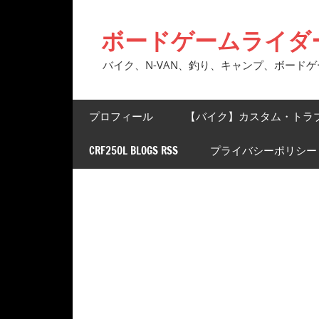
コ
ン
ボードゲームライダ
テ
ン
バイク、N-VAN、釣り、キャンプ、ボード
ツ
へ
プロフィール
【バイク】カスタム・トラ
ス
キ
CRF250L BLOGS RSS
プライバシーポリシー
ッ
プ