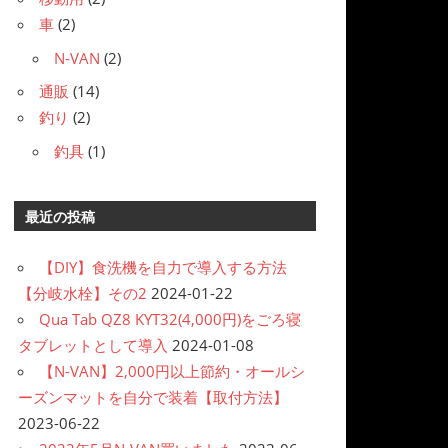
車
(2)
N-VAN
(2)
通販
(14)
釣り
(2)
釣具
(1)
最近の投稿
【DIY】食洗機を自力で導入する方法
【分岐水栓】その2
2024-01-22
Qua Tab QZ8 KYT32(4,000円)をごろ寝
タブレットとして導入
2024-01-08
【N-VAN】2,000円以上節約・オールシ
ーズンマットを自分で装着【取付方法】
2023-06-22