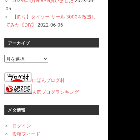
2023年5月N-VAN買いました
2023-06-
05
【釣り】ダイソー リール 3000を改造し
てみた【DIY】
2022-06-06
アーカイブ
ア
ー
カ
にほんブログ村
イ
ブ
人気ブログランキング
メタ情報
ログイン
投稿フィード