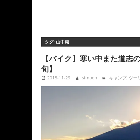
タグ:
山中湖
【バイク】寒い中また道志の
旬】
2018-11-29
simoon
キャンプ
,
ツー