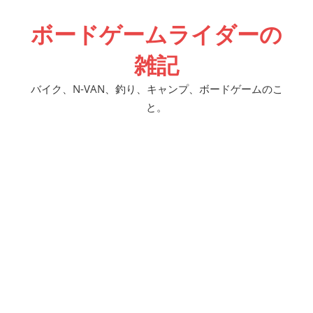
コ
ボードゲームライダーの
ン
テ
雑記
ン
ツ
バイク、N-VAN、釣り、キャンプ、ボードゲームのこ
へ
と。
ス
キ
ッ
プ