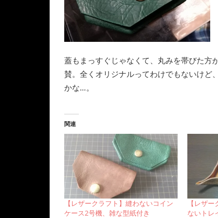
蓋もまっすぐじゃなくて、丸みを帯びた方
賛。全くオリジナルってわけでもないけど
かな…。
関連
【レザークラフト】縫わないコイン
【レザー
ケース2号機、雑な型紙付き
ないトレ