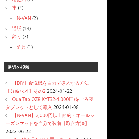
車
(2)
N-VAN
(2)
通販
(14)
釣り
(2)
釣具
(1)
最近の投稿
【DIY】食洗機を自力で導入する方法
【分岐水栓】その2
2024-01-22
Qua Tab QZ8 KYT32(4,000円)をごろ寝
タブレットとして導入
2024-01-08
【N-VAN】2,000円以上節約・オールシ
ーズンマットを自分で装着【取付方法】
2023-06-22