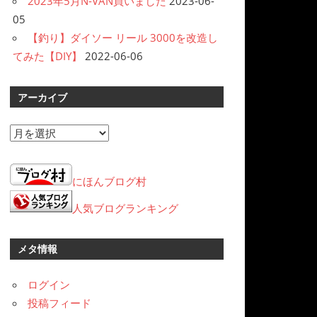
2023年5月N-VAN買いました
2023-06-
05
【釣り】ダイソー リール 3000を改造し
てみた【DIY】
2022-06-06
アーカイブ
ア
ー
カ
にほんブログ村
イ
ブ
人気ブログランキング
メタ情報
ログイン
投稿フィード