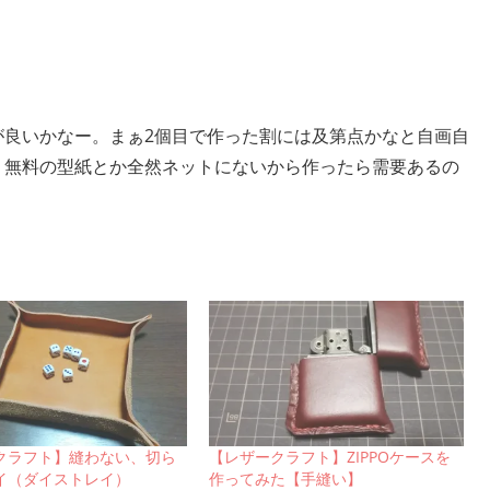
が良いかなー。まぁ2個目で作った割には及第点かなと自画自
、無料の型紙とか全然ネットにないから作ったら需要あるの
クラフト】縫わない、切ら
【レザークラフト】ZIPPOケースを
イ（ダイストレイ）
作ってみた【手縫い】