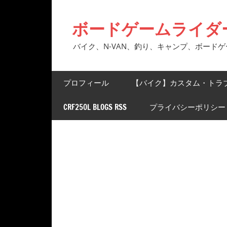
コ
ン
ボードゲームライダ
テ
ン
バイク、N-VAN、釣り、キャンプ、ボード
ツ
へ
プロフィール
【バイク】カスタム・トラ
ス
キ
CRF250L BLOGS RSS
プライバシーポリシー
ッ
プ