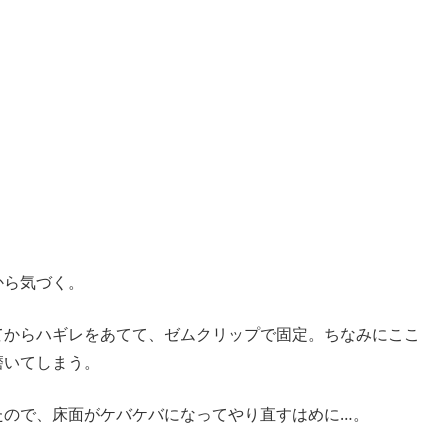
から気づく。
てからハギレをあてて、ゼムクリップで固定。ちなみにここ
磨いてしまう。
たので、床面がケバケバになってやり直すはめに…。